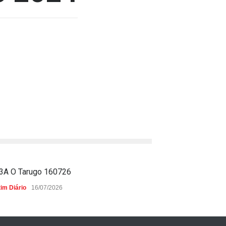
3A O Tarugo 160726
O Tarugo 2512D
im Diário
16/07/2026
Boletim Diário
20/0