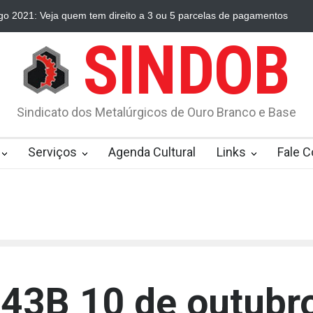
 2021: Veja quem tem direito a 3 ou 5 parcelas de pagamentos
Ra
SINDOB
Sindicato dos Metalúrgicos de Ouro Branco e Base
Serviços
Agenda Cultural
Links
Fale 
43B 10 de outubr