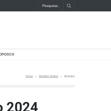
nking global mostra que Brasil é o segundo pior lugar para se aposent
Conosco
Início
Boletim Diário
Boletim
o 2024