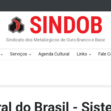
SINDOB
istencial STF valida contribuição assistencial para sindicatos
mento da lei pelo STF
O Tarugo 2349 06 de dezembro
Sindicato dos Metalúrgicos de Ouro Branco e Base
TS nesta segunda
Novo corte de jornada e salário já está pronto
 2021
RESUSLTADO VSB
A funcionalidade provavelmente será a
Serviços
Agenda Cultural
Links
Fale 
0 milhões de indenização após transbordamento de dique
al do Brasil - Sis