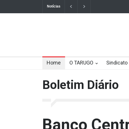
Notícias
Aposentados e demitidos
Contribuição ass
Penhora de salário? Entenda o novo entendi
Haddad e Barroso debatem correção do FG
Pix pode passar a ter taxas de uso ainda em
Home
O TARUGO
Sindicato
Crime ambiental: Vallourec vai pagar R$ 20
Boletim Diário
Banco Centr