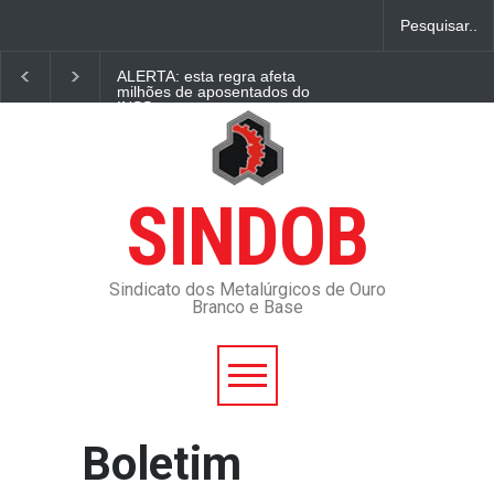
ALERTA: esta regra afeta
milhões de aposentados do
INSS
STJ anula dívidas de
aposentados e pensionistas
com o INSS
SINDOB
Quem recebe Pensão por
Morte pode se casar
novamente? Economia
Sindicato dos Metalúrgicos de Ouro
Branco e Base
Imposto de Renda: 35 mil
contribuintes são INVESTIGADOS por
conta deste motivo Fonte FDR:
https://fdr.com.br/2023/05/05/imposto-
de-renda-35-mil-contribuintes-sao-
investigados-por-conta-deste-motivo/
Boletim
Surpresa total, Moraes bate
o martelo e INSS vai ter que
correr contra o tempo