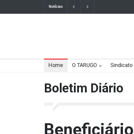
Notícias
eral prorroga o prazo da declaração do imposto de renda Declaração 
Home
O TARUGO
Sindicato
Boletim Diário
Beneficiári