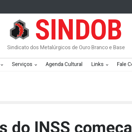
SINDOB
deste ano poderá ser enviada até 31 de maio de 2022
Agressão de 
Sindicato dos Metalúrgicos de Ouro Branco e Base
Serviços
Agenda Cultural
Links
Fale 
os do INSS começ