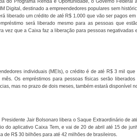
ada do Programa Renda e Oportunidade, o Governo Federal a
 SIM Digital, destinado a empreendedores populares sem históric
erá liberado um crédito de até R$ 1.000 que vão ser pagos em a
préstimo será liberado mesmo para as pessoas que estão 
ra vez que a Caixa faz a liberação para pessoas negativadas 
ndedores individuais (MEIs), o crédito é de até R$ 3 mil que
mês. Os empréstimos para pessoas físicas serão liberados 
cias, mas no prazo de dois meses, também estará disponível no 
Presidente Jair Bolsonaro libera o Saque Extraordinário de at
eio do aplicativo Caixa Tem, e vai de 20 de abril até 15 de j
 de R$ 30 bilhões para até 42 milhões de brasileiros.