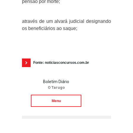
pensão por morte;
através de um alvará judicial designando
os beneficiários ao saque;
Fonte: noticiasconcursos.com.br
Boletim Diário
O Tarugo
Menu