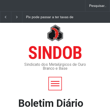
Pix pode passar a ter taxas de uso ainda em 2021
Contr
SINDOB
Sindicato dos Metalúrgicos de Ouro
Branco e Base
Boletim Diário