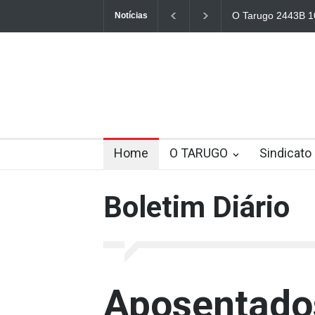
O Tarugo 2443B 1
Notícias
Home
O TARUGO
Sindicato
Boletim Diário
Aposentados