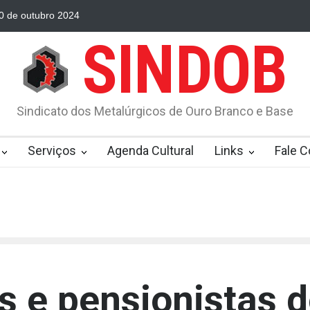
0 de outubro 2024
Vacinação Covid 19 regional
Tarifas de água e
SINDOB
Sindicato dos Metalúrgicos de Ouro Branco e Base
Serviços
Agenda Cultural
Links
Fale 
 e pensionistas 