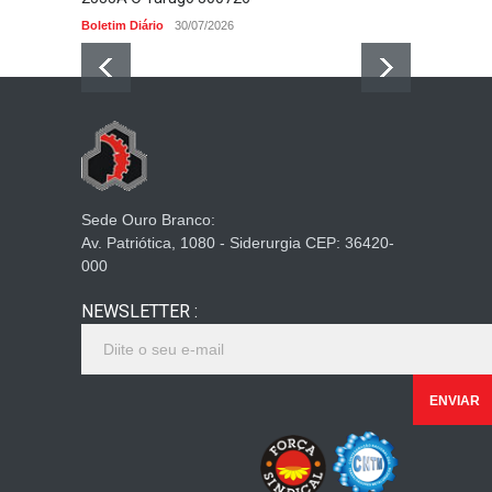
Boletim Diário
30/07/2026
Boletim 
Sede Ouro Branco:
Av. Patriótica, 1080 - Siderurgia CEP: 36420-
000
NEWSLETTER :