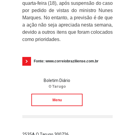
quarta-feira (18), após suspensão do caso
por pedido de vistas do ministro Nunes
Marques. No entanto, a previsão é de que
a ação não seja apreciada nesta semana,
devido a outros itens que foram colocados
como prioridades.
Fonte: www.correiobraziliense.com.br
Boletim Diário
O Tarugo
Menu
2535A O Tarugo 300726
2534 O