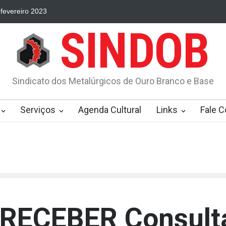
fevereiro 2023
Se você faz PIX e declara Imposto de Renda precisa
SINDOB
Sindicato dos Metalúrgicos de Ouro Branco e Base
Serviços
Agenda Cultural
Links
Fale 
RECEBER Consultar