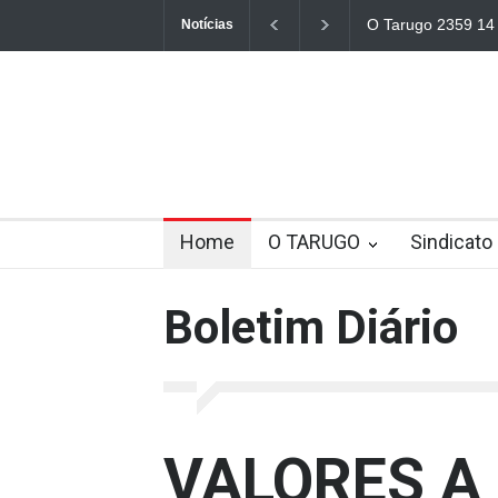
O Tarugo 2359 14 
Notícias
Home
O TARUGO
Sindicato
Boletim Diário
VALORES A 