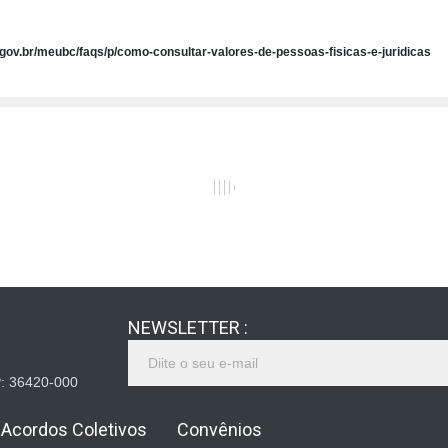
.gov.br/meubc/faqs/p/como-consultar-valores-de-pessoas-fisicas-e-juridicas
NEWSLETTER :
EP: 36420-000
Acordos Coletivos
Convênios