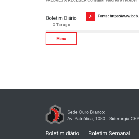
VALORES A RECEBER Consultar valores a receber
Fonte: https://www.bcb
Boletim Diário
O Tarugo
Menu
Sede Ouro Branco:
Av. Patriótica, 1080 - Siderurgia C
Boletim diário
Boletim Semanal