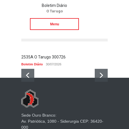
Boletim Diário
O Tarugo
Menu
2535A O Tarugo 300726
2534 O
Boletim Diário
30/07/2026
Boletim 
Sede Ouro Branco:
Av. Patriótica, 1080 - Siderurgia CEP: 36420-
000