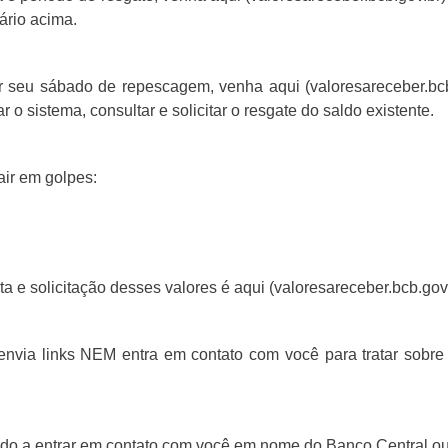
ário acima.
seu sábado de repescagem, venha aqui (valoresareceber.bcb.
r o sistema, consultar e solicitar o resgate do saldo existente.
air em golpes:
ta e solicitação desses valores é aqui (valoresareceber.bcb.gov.
via links NEM entra em contato com você para tratar sobre 
o a entrar em contato com você em nome do Banco Central ou