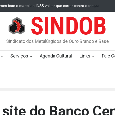
raes bate o martelo e INSS vai ter que correr contra o tempo
Proces
SINDOB
Sindicato dos Metalúrgicos de Ouro Branco e Base
Serviços
Agenda Cultural
Links
Fale 
site do Banco Cen