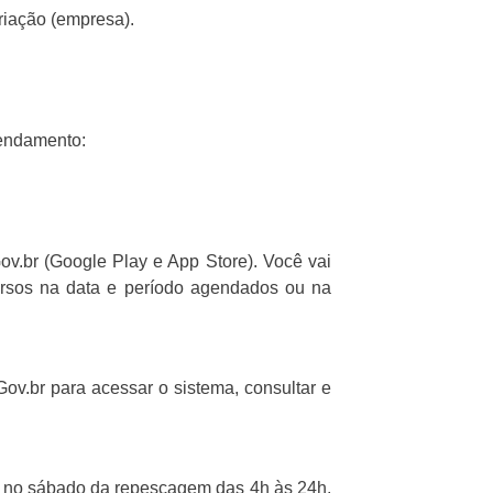
riação (empresa).
gendamento:
Gov.br (Google Play e App Store). Você vai
ecursos na data e período agendados ou na
Gov.br para acessar o sistema, consultar e
r) no sábado da repescagem das 4h às 24h,