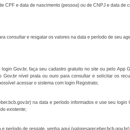
 de CPF e data de nascimento (pessoa) ou de CNPJ e data de c
ra consultar e resgatar os valores na data e período de seu a
 login Gov.br, faça seu cadastro gratuito no site ou pelo App 
o Gov.br nível prata ou ouro para consultar e solicitar os r
ssível acessar o sistema com login Registrato;
eber.bcb.gov.br) na data e período informados e use seu login 
ldo existente;
 e período de resgate, venha aqui (valoresareceber.bcb.gov.b