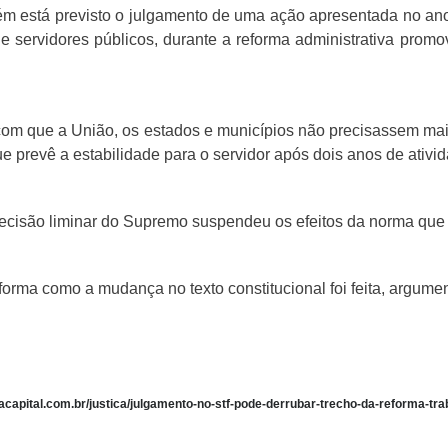
m está previsto o julgamento de uma ação apresentada no an
de servidores públicos, durante a reforma administrativa pro
com que a União, os estados e municípios não precisassem mais
ue prevê a estabilidade para o servidor após dois anos de ativid
cisão liminar do Supremo suspendeu os efeitos da norma que e
 forma como a mudança no texto constitucional foi feita, arg
tacapital.com.br/justica/julgamento-no-stf-pode-derrubar-trecho-da-reforma-tr