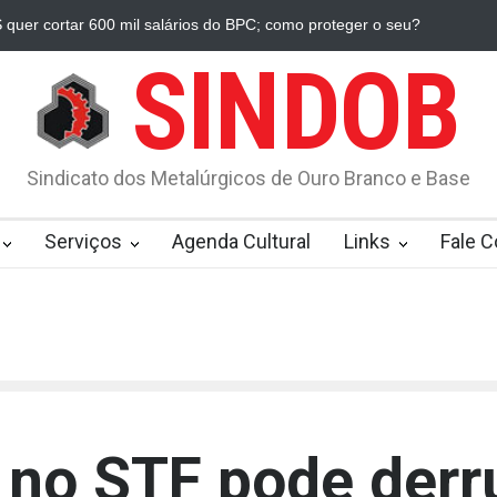
 quer cortar 600 mil salários do BPC; como proteger o seu?
Receit
SINDOB
Sindicato dos Metalúrgicos de Ouro Branco e Base
Serviços
Agenda Cultural
Links
Fale 
no STF pode derru