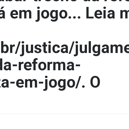
á em jogo... Leia 
br/justica/julgam
da-reforma-
ta-em-jogo/. O