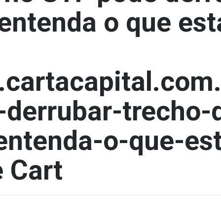
 entenda o que est
.cartacapital.com.
-derrubar-trecho-
-entenda-o-que-es
 Cart