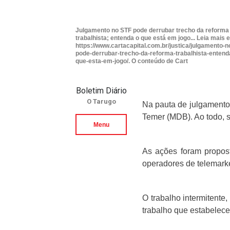
Julgamento no STF pode derrubar trecho da reforma
trabalhista; entenda o que está em jogo... Leia mais 
https://www.cartacapital.com.br/justica/julgamento-no
pode-derrubar-trecho-da-reforma-trabalhista-entend
que-esta-em-jogo/. O conteúdo de Cart
Boletim Diário
O Tarugo
Na pauta de julgamentos
Temer (MDB). Ao todo, 
Menu
As ações foram propost
operadores de telemarke
O trabalho intermitente
trabalho que estabelec