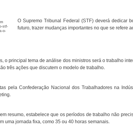
O Supremo Tribunal Federal (STF) deverá dedicar b
em
-stf-
futuro, trazer mudanças importantes no que se refere ao
a-o-
, o principal tema de análise dos ministros será o trabalho int
são três ações que discutem o modelo de trabalho.
as pela Confederação Nacional dos Trabalhadores na Indúst
ting.
, em resumo, estabelece que os períodos de trabalho não precis
em uma jornada fixa, como 35 ou 40 horas semanais.