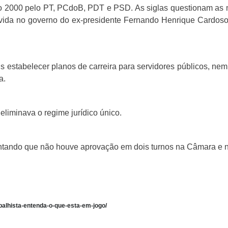
o 2000 pelo PT, PCdoB, PDT e PSD. As siglas questionam as 
movida no governo do ex-presidente Fernando Henrique Cardoso
 estabelecer planos de carreira para servidores públicos, ne
a.
liminava o regime jurídico único.
umentando que não houve aprovação em dois turnos na Câmara e
abalhista-entenda-o-que-esta-em-jogo/