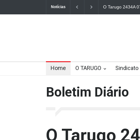
O Tarugo 2434A 0
Notícias
Home
O TARUGO
Sindicato
Boletim Diário
O Tarugo 2