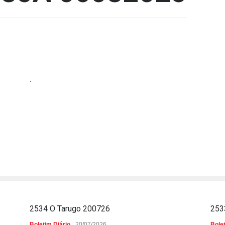
.
2534 O Tarugo 200726
253
Boletim Diário
20/07/2026
Bolet