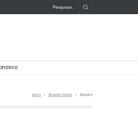
com adiamento do STF
Beneficiários do INSS se empolgam com os re
Conosco
Início
Boletim Diário
Boletim