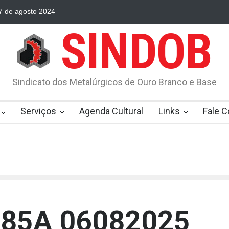
7 de agosto 2024
Orientação para ganhar bolada do FGTS mesmo 
SINDOB
Sindicato dos Metalúrgicos de Ouro Branco e Base
Serviços
Agenda Cultural
Links
Fale 
485A 06082025