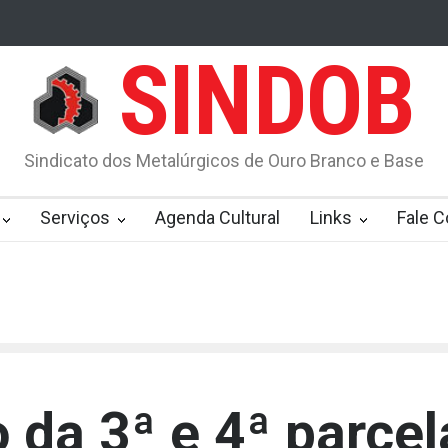
SINDOB
ve de alerta para vacinação Leia mais em: https://saude.abril.com.br/
 Falecimento
Os impactos da insatisfação dos funcionários para as
Sindicato dos Metalúrgicos de Ouro Branco e Base
utubro
O Tarugo 2444C 14 de outubro 2024
Conheça as principai
Serviços
Agenda Cultural
Links
Fale 
 da 3ª e 4ª parcel