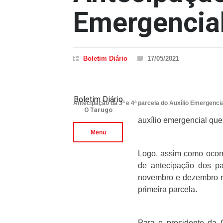
Emergencia
Boletim Diário
17/05/2021
Boletim Diário
Antecipação da 3ª e 4ª parcela do Auxílio Emergenci
O Tarugo
auxílio emergencial que
Menu
Logo, assim como ocorr
de antecipação dos pa
novembro e dezembro re
primeira parcela.
Para o presidente da 