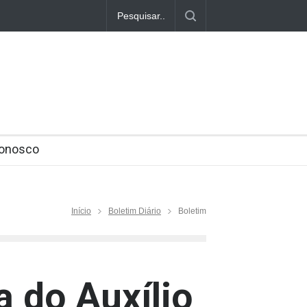
medicina/alta-mortalidade-de-idosos-por-
 empresas
O Tarugo 2475 26052025
s mudanças do Código de Trânsito Brasileiro
Conosco
Início
Boletim Diário
Boletim
a do Auxílio