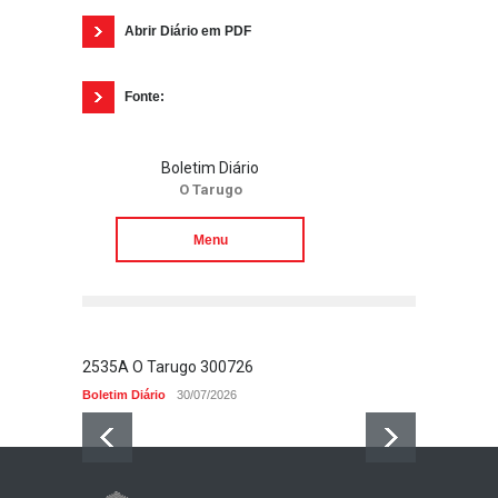
Abrir Diário em PDF
Fonte:
Boletim Diário
O Tarugo
Menu
2535A O Tarugo 300726
2534 O
Boletim Diário
30/07/2026
Boletim 